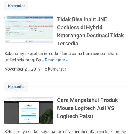
M
Komputer
e
n
Tidak Bisa Input JNE
g
Cashless di Hybrid
a
Keterangan Destinasi Tidak
t
a
Tersedia
s
Sebenarnya kejadian ini sudah lama cuma baru sempat share
i
artikel sekarang. Ba…
Read more »
T
/
i
M
November 21, 2019
5 komentar
d
e
a
l
k
a
Komputer
B
k
i
u
Cara Mengetahui Produk
s
k
Mouse Logitech Asli VS
a
a
Logitech Palsu
I
n
n
B
p
a
Sebelumnya sudah saya bahas cara membedakan ciri fisik mouse