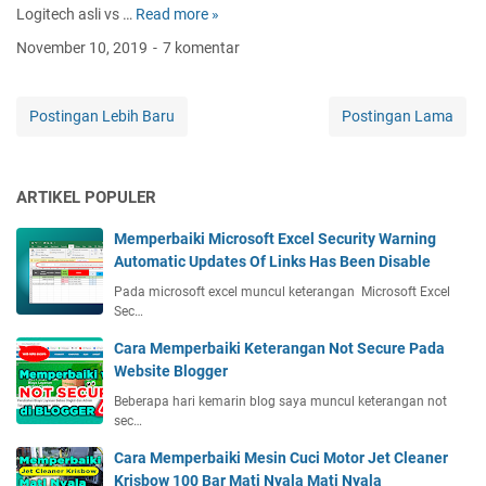
u
n
Logitech asli vs …
Read more »
C
t
d
a
November 10, 2019
7 komentar
J
i
r
N
n
a
E
g
M
Postingan Lebih Baru
Postingan Lama
C
C
e
a
o
n
s
p
g
h
y
ARTIKEL POPULER
e
l
r
t
e
i
Memperbaiki Microsoft Excel Security Warning
a
s
g
Automatic Updates Of Links Has Been Disable
h
s
h
u
Pada microsoft excel muncul keterangan Microsoft Excel
d
t
Sec…
i
i
C
P
H
Cara Memperbaiki Keterangan Not Secure Pada
l
r
y
Website Blogger
a
o
b
i
Beberapa hari kemarin blog saya muncul keterangan not
d
r
m
sec…
u
i
d
k
Cara Memperbaiki Mesin Cuci Motor Jet Cleaner
d
i
M
Krisbow 100 Bar Mati Nyala Mati Nyala
K