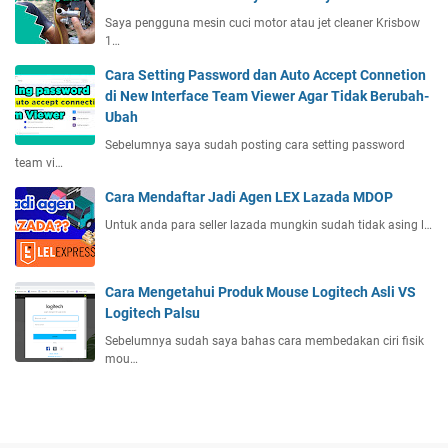
Y
o
e
o
Saya pengguna mesin cuci motor atau jet cleaner Krisbow
u
t
1…
u
s
e
t
e
Cara Setting Password dan Auto Accept Connetion
r
u
L
di New Interface Team Viewer Agar Tidak Berubah-
a
b
o
Ubah
n
e
g
g
Sebelumnya saya sudah posting cara setting password
O
i
team vi…
a
l
t
n
e
Cara Mendaftar Jadi Agen LEX Lazada MDOP
e
D
h
c
Untuk anda para seller lazada mungkin sudah tidak asing l…
e
H
h
s
A
A
t
A
s
Cara Mengetahui Produk Mouse Logitech Asli VS
i
W
l
Logitech Palsu
n
K
i
a
f
Sebelumnya sudah saya bahas cara membedakan ciri fisik
V
s
o
mou…
S
i
r
L
T
a
o
i
3
g
d
r