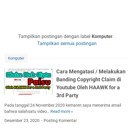
Tampilkan postingan dengan label
Komputer
.
Tampilkan semua postingan
Komputer
Cara Mengatasi / Melakukan
Banding Copyright Claim di
Youtube Oleh HAAWK for a
3rd Party
Pada tanggal 24 November 2020 kemaren saya menerima email
bahwa salahsatu video…
Read more »
C
a
Desember 23, 2020
Posting Komentar
r
a